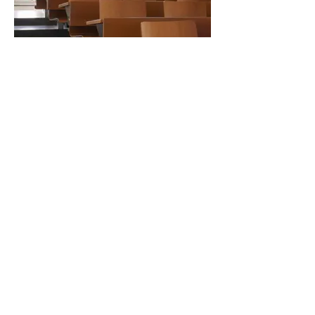
VAPZ Vereinigung der
Assistenzärzte für Psychiatrie
Zentral- und Ostschweiz
Kontaktiere mich
maja.dobelsek@gmail.com
First name